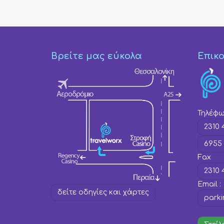
Βρείτε μας εύκολα
Επικο
Τηλέφ
2310 
6955 
Fax
2310 
Εmail :
δείτε οδηγίες και χάρτες
parki