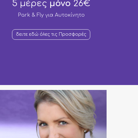
5 μέρες
μόνο
26€
Park & Fly για Aυτοκίνητο
δειτε εδώ όλες τις Προσφορές