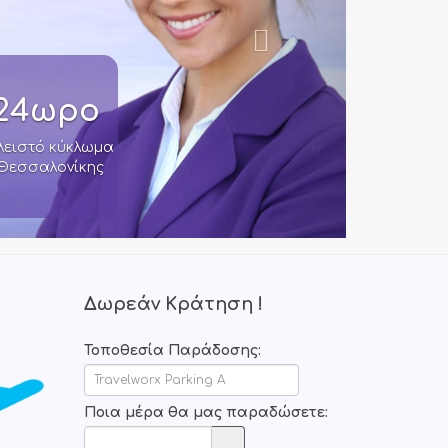
τούμε
24ωρο, 365
όλο το
μέρες το
χρόνο
τε ποτέ! Πάντα έτοιμοι να σας μεταφέρουμε ή να σας
Θεσσαλονίκης «Μακεδονία». Άμεση εξυπηρέτηση ακόμη
και χωρίς κράτηση.
Δωρεάν Κράτηση !
Τοποθεσία Παράδοσης:
Ποια μέρα θα μας παραδώσετε: