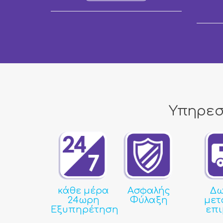
Υπηρεσ
κάθε μέρα
Ασφαλής
Δω
24ωρη
Φύλαξη
μετ
Εξυπηρέτηση
επ