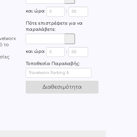
και ώρα
:
Πότε επιστρέφετε για να
παραλάβετε:
velworx
ό το
και ώρα
:
σίες
Τοποθεσία Παραλαβής: