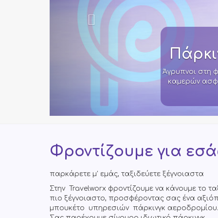
24ωρο
όλο το
ακα, με κλειστό κύκλωμα
ροδρόμιο Θεσσαλονίκης
Φροντίζουμε για εσά
παρκάρετε μ' εμάς, ταξιδεύετε ξέγνοιαστα
Στην Travelworx φροντίζουμε να κάνουμε το τα
πιο ξέγνοιαστο, προσφέροντας σας ένα αξιό
μπουκέτο υπηρεσιών πάρκινγκ αεροδρομίου
Σας παρέχουμε σίγουρο ιδιωτικό πάρκινγκ