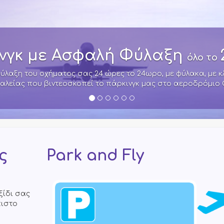
Σας Εξυπηρε
Στην Travelworx δεν κοιμόμασ
συναντήσουμε στο αεροδρόμιο 
ς
Park and Fly
ξίδι σας
πιστο
.