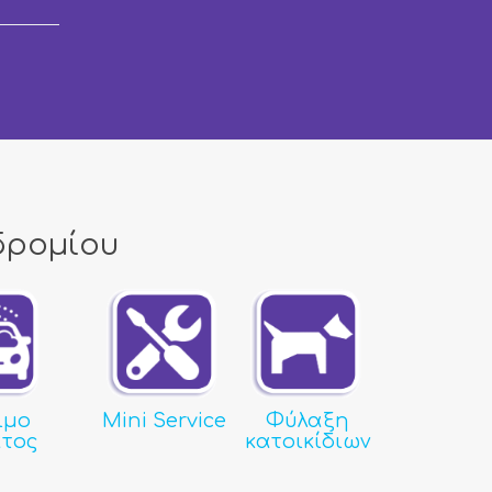
δρομίου
ιμο
Mini Service
Φύλαξη
τος
κατοικίδιων