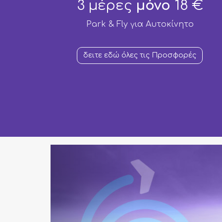
3 μέρες
μόνο
18
€
Park & Fly για Aυτοκίνητο
δειτε εδώ όλες τις Προσφορές