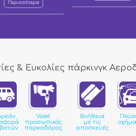
Περισσότερα
ίες & Ευκολίες πάρκινγκ Aερο
ρεάν
Valet
Βοήθεια
Πλύσ
αφορά
προσωπικός
με τις
οχήμα
ιβατών
παρκαδόρος
αποσκευές